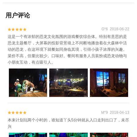
用户评论
G*6 2018-06-22


这是一个有浓郁的恐龙文化氛围的游戏餐饮综合体。特别有意思的是
恐龙主题餐厅，大屏幕的投影背景墙上不间断地播放着在大森林中活
动的恐龙，在这环境下就餐如同身临其境，引得小孩子浓厚的兴趣。
菜价不高，但量比较少。口味好。餐间有服务人员装扮成恐龙动物与
小朋友互动，有点吸引人。
M*9 2018-04-13


本来计划玩两个小时的，谁知道丫头5分钟就从入口走到出口了，未尽
兴