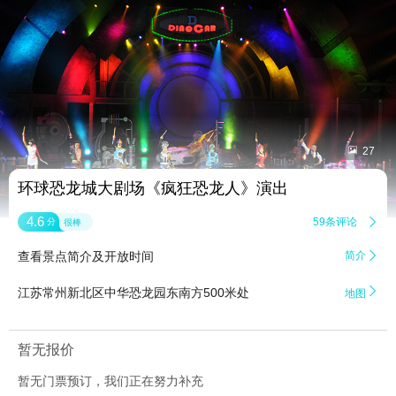


27
环球恐龙城大剧场《疯狂恐龙人》演出
4.6
59条评论

分
很棒
查看景点简介及开放时间
简介


江苏常州新北区中华恐龙园东南方500米处
地图
暂无报价
暂无门票预订，我们正在努力补充