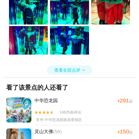
查看全部点评

看了该景点的人还看了
291
中华恐龙园
¥
起
14605条评论


常州·中华恐龙园旅游度假区
150
灵山大佛
(5A)
¥
起