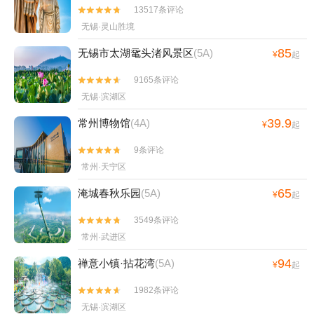
13517条评论


无锡·灵山胜境
85
无锡市太湖鼋头渚风景区
(5A)
¥
起
9165条评论


无锡·滨湖区
39.9
常州博物馆
(4A)
¥
起
9条评论


常州·天宁区
65
淹城春秋乐园
(5A)
¥
起
3549条评论


常州·武进区
94
禅意小镇·拈花湾
(5A)
¥
起
1982条评论


无锡·滨湖区