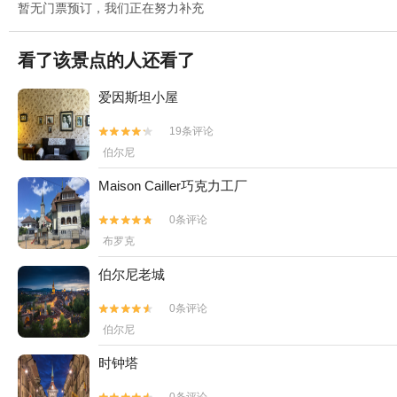
暂无门票预订，我们正在努力补充
看了该景点的人还看了
爱因斯坦小屋
19条评论


伯尔尼
Maison Cailler巧克力工厂
0条评论


布罗克
伯尔尼老城
0条评论


伯尔尼
时钟塔