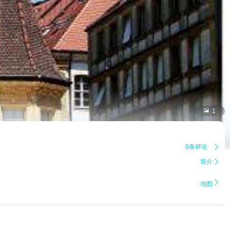

1
0条评论

简介


地图