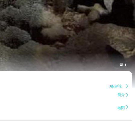

1
0条评论

简介


地图