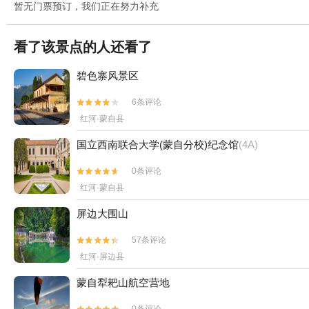
暂无门票预订，我们正在努力补充
看了该景点的人还看了
碧色寨风景区
6条评论


红河·蒙自县
国立西南联合大学(蒙自分校)纪念馆
(4A)
0条评论


红河·蒙自县
屏边大围山
57条评论


红河·屏边县
蒙自犁耙山航空营地