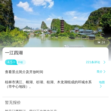


24
一江四湖
4.5
221条评论

分
不错
查看景点简介及开放时间
简介

桂林市漓江、榕湖、杉湖、桂湖、木龙湖组成的环城水系
地图
（市中心地段）。

暂无报价