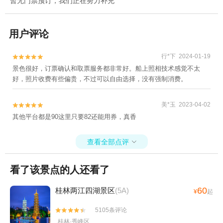
暂无门票预订，我们正在努力补充
用户评论
行*下 2024-01-19


景色很好，订票确认和取票服务都非常好。船上照相技术感觉不太
好，照片收费有些偏贵，不过可以自由选择，没有强制消费。
美*玉 2023-04-02


其他平台都是90这里只要82还能用券，真香
查看全部点评

看了该景点的人还看了
60
桂林两江四湖景区
(5A)
¥
起
5105条评论


桂林·秀峰区