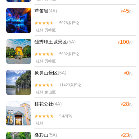
45
芦笛岩
(4A)
¥
起
5076条评论


桂林·秀峰区
100
独秀峰王城景区
(5A)
¥
起
5082条评论


桂林·秀峰区
0
象鼻山景区
(5A)
¥
起
11423条评论


桂林·象山区
28
桂花公社
(4A)
¥
起
9条评论


桂林
23
叠彩山
(5A)
¥
起