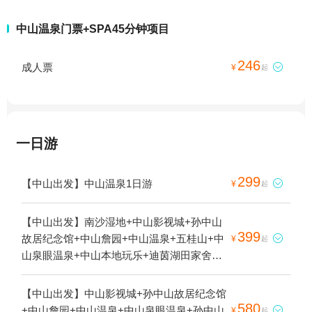
中山温泉门票+SPA45分钟项目
246
成人票

¥
起
一日游
299
【中山出发】中山温泉1日游

¥
起
【中山出发】南沙湿地+中山影视城+孙中山
399
故居纪念馆+中山詹园+中山温泉+五桂山+中

¥
起
山泉眼温泉+中山本地玩乐+迪茵湖田家舍生
态农场+中鹰飞航营地+孙中山故里旅游区
+三只凤凰固定翼飞行体验俱乐部(广东中山
【中山出发】中山影视城+孙中山故居纪念馆
店)1日游
580
+中山詹园+中山温泉+中山泉眼温泉+孙中山

¥
起