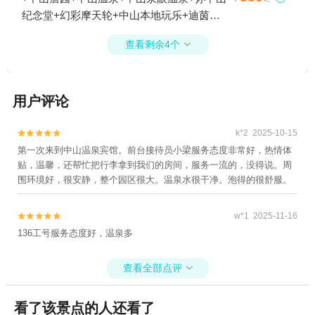
纪念堂+幻彩摩天轮+中山本地玩乐+迪茵湖
田家舍生态农场+孙中山故里旅游区+南沙湿
查看剩余4个

地公园1日游
用户评论
k*2 2025-10-15


第一次来到中山温泉宾馆。前台接待员小梁服务态度非常好，热情体
贴，温馨，还帮忙把行李拿到我们的房间，服务一流的，没得说。周
围环境好，很安静，整个园区很大。温泉水很干净。泡得的很舒服。
w*1 2025-11-16


136工号服务态度好，温泉多
查看全部点评

看了该景点的人还看了