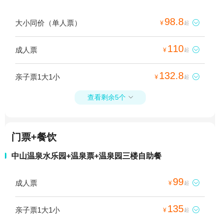
98.8
大小同价（单人票）

¥
起
110
成人票

¥
起
132.8
亲子票1大1小

¥
起
查看剩余5个

门票+餐饮
中山温泉水乐园+温泉票+温泉园三楼自助餐
99
成人票

¥
起
135
亲子票1大1小

¥
起