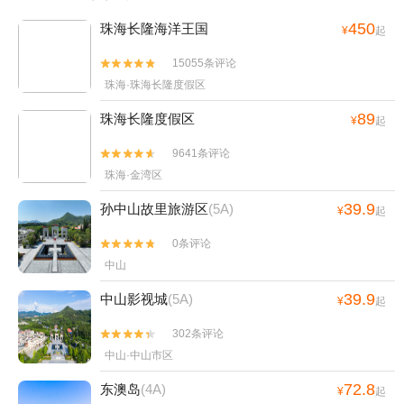
450
珠海长隆海洋王国
¥
起
15055条评论


珠海·珠海长隆度假区
89
珠海长隆度假区
¥
起
9641条评论


珠海·金湾区
39.9
孙中山故里旅游区
(5A)
¥
起
0条评论


中山
39.9
中山影视城
(5A)
¥
起
302条评论


中山·中山市区
72.8
东澳岛
(4A)
¥
起