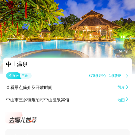


48
中山温泉
4.5
876条评论
1条攻略

分
不错
查看景点简介及开放时间
简介


中山市三乡镇雍陌村中山温泉宾馆
地图