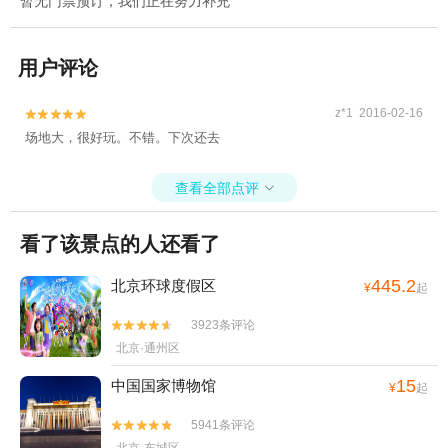
暂无门票预订，我们正在努力补充
用户评论
z*1 2016-02-16


场地大，很好玩。不错。下次还去
查看全部点评

看了该景点的人还看了
445.2
北京环球度假区
¥
起
3923条评论


北京·通州区
15
中国国家博物馆
¥
起
5941条评论

