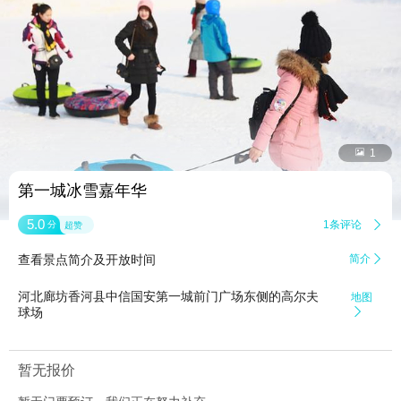


1
第一城冰雪嘉年华
5.0
1条评论

分
超赞
查看景点简介及开放时间
简介

河北廊坊香河县中信国安第一城前门广场东侧的高尔夫
地图
球场

暂无报价