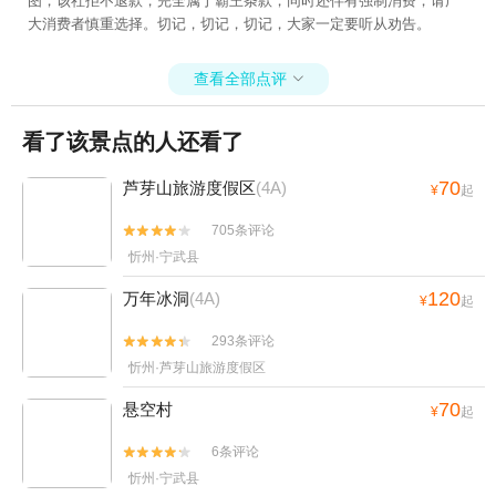
图，该社拒不退款，完全属于霸王条款，同时还伴有强制消费，请广
大消费者慎重选择。切记，切记，切记，大家一定要听从劝告。
查看全部点评

看了该景点的人还看了
70
芦芽山旅游度假区
(4A)
¥
起
705条评论


忻州·宁武县
120
万年冰洞
(4A)
¥
起
293条评论


忻州·芦芽山旅游度假区
70
悬空村
¥
起
6条评论


忻州·宁武县