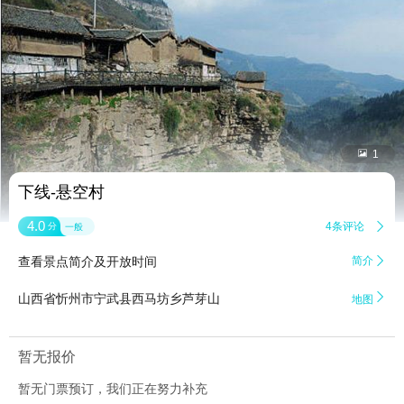


1
下线-悬空村
4.0
4条评论

分
一般
查看景点简介及开放时间
简介


山西省忻州市宁武县西马坊乡芦芽山
地图
暂无报价
暂无门票预订，我们正在努力补充