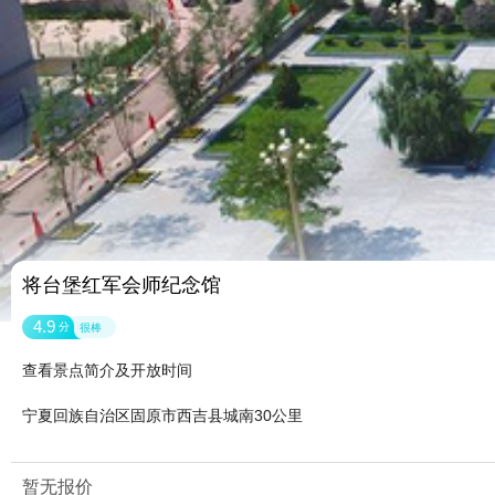
将台堡红军会师纪念馆
4.9
分
很棒
查看景点简介及开放时间
宁夏回族自治区固原市西吉县城南30公里
暂无报价