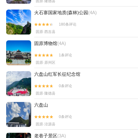
固原·隆德县
火石寨国家地质(森林)公园
(4A)
180条评论


固原·西吉县
固原博物馆
(4A)
1条评论


固原·原州区
六盘山红军长征纪念馆
0条评论


固原·隆德县
六盘山
0条评论


固原·泾源县
老巷子景区
(3A)