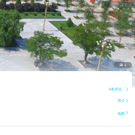

4
4条评论

简介


地图