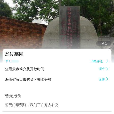


1
邱浚墓园
0条评论

暂无点评
查看景点简介及开放时间
简介


海南省海口市秀英区郊水头村
地图
暂无报价
暂无门票预订，我们正在努力补充