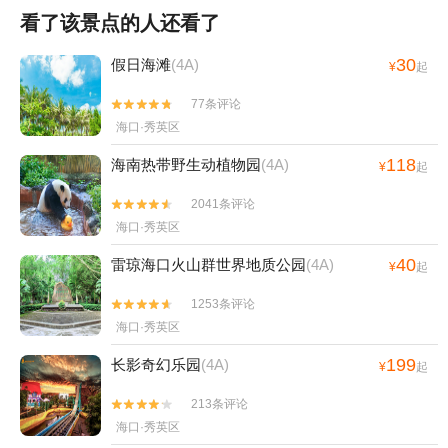
看了该景点的人还看了
30
假日海滩
(4A)
¥
起
77条评论


海口·秀英区
118
海南热带野生动植物园
(4A)
¥
起
2041条评论


海口·秀英区
40
雷琼海口火山群世界地质公园
(4A)
¥
起
1253条评论


海口·秀英区
199
长影奇幻乐园
(4A)
¥
起
213条评论


海口·秀英区