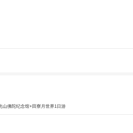
光山佛陀纪念馆+田寮月世界1日游