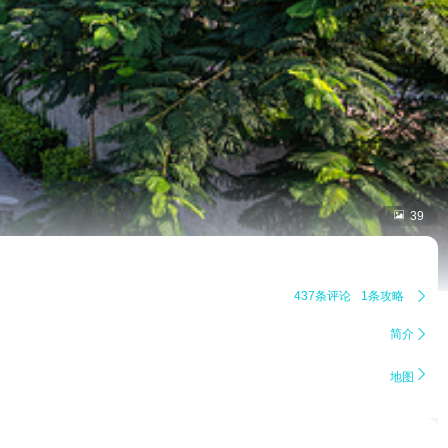

39
437条评论
1条攻略

简介


地图