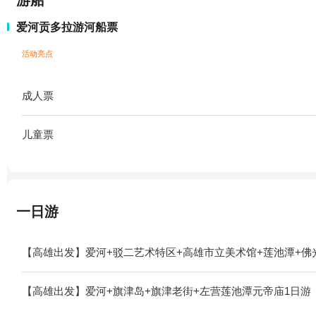
游船
爱河贡多拉游河船票
活动亮点
成人票
儿童票
一日游
【高雄出发】爱河+驳二艺术特区+高雄市立美术馆+莲池潭+佛
【高雄出发】爱河+旗津岛+旗津老街+左营莲池潭元帝庙1日游