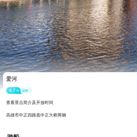
爱河
4.7
分
很棒
查看景点简介及开放时间
高雄市中正四路底中正大桥两侧