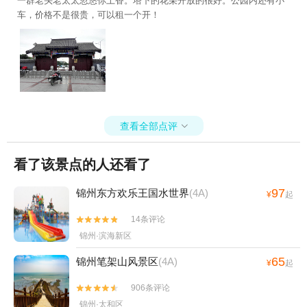
一群老头老太太忽悠你上香。塔下的花朵开放的很好。公园内还有小
车，价格不是很贵，可以租一个开！
查看全部点评

看了该景点的人还看了
97
锦州东方欢乐王国水世界
(4A)
¥
起
14条评论


锦州·滨海新区
65
锦州笔架山风景区
(4A)
¥
起
906条评论


锦州·太和区