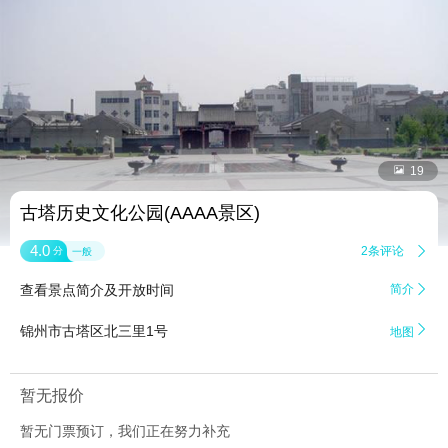


19
古塔历史文化公园(AAAA景区)
4.0
2条评论

分
一般
查看景点简介及开放时间
简介


锦州市古塔区北三里1号
地图
暂无报价
暂无门票预订，我们正在努力补充