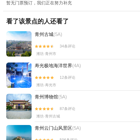
暂无门票预订，我们正在努力补充
看了该景点的人还看了
青州古城
(5A)
34条评论


潍坊·青州市
寿光极地海洋世界
(4A)
12条评论


潍坊·寿光市
青州博物馆
(5A)
87条评论


潍坊·青州古城
青州云门山风景区
(5A)