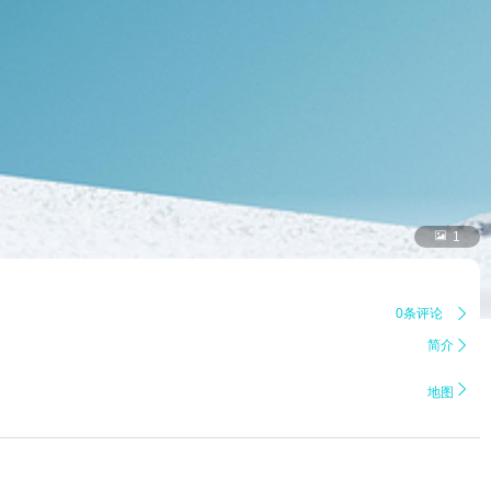

1
0条评论

简介


地图