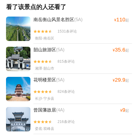
看了该景点的人还看了
110
南岳衡山风景名胜区
(5A)
¥
起
1531条评论


衡阳·南岳区
35.6
韶山旅游区
(5A)
¥
起
815条评论


湘潭·韶山市
29.9
花明楼景区
(5A)
¥
起
824条评论


长沙·宁乡县
9
曾国藩故居
(4A)
¥
起
216条评论


娄底·双峰县