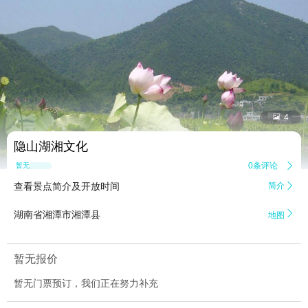


4
隐山湖湘文化
0条评论

暂无点评
查看景点简介及开放时间
简介


湖南省湘潭市湘潭县
地图
暂无报价
暂无门票预订，我们正在努力补充