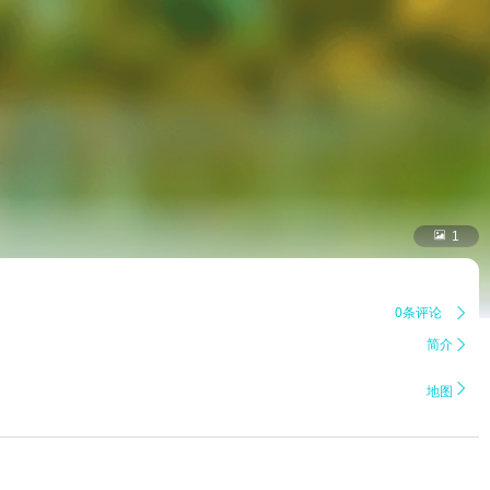

1
0条评论

简介


地图