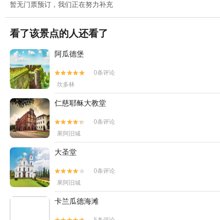
暂无门票预订，我们正在努力补充
看了该景点的人还看了
阿瓜德堡
0条评论


坎多林
仁慈耶稣大教堂
0条评论


果阿旧城
大圣堂
0条评论


果阿旧城
卡兰瓜德海滩