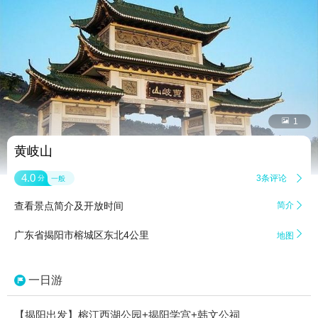


1
黄岐山
4.0
3条评论

分
一般
查看景点简介及开放时间
简介


广东省揭阳市榕城区东北4公里
地图
一日游
【揭阳出发】榕江西湖公园+揭阳学宫+韩文公祠