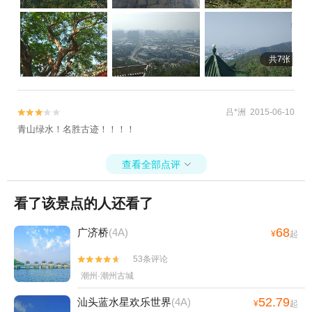
共7张
吕*洲 2015-06-10


青山绿水！名胜古迹！！！！
查看全部点评

看了该景点的人还看了
68
广济桥
(4A)
¥
起
53条评论


潮州·潮州古城
52.79
汕头蓝水星欢乐世界
(4A)
¥
起