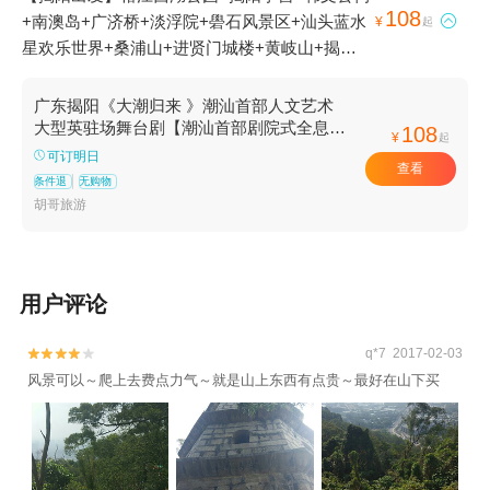
108
+南澳岛+广济桥+淡浮院+礐石风景区+汕头蓝水

¥
起
星欢乐世界+桑浦山+进贤门城楼+黄岐山+揭阳
城隍庙+潮州古城+绿梦欢乐世界+汕头小公园
+汕头老城+牌坊街+揭阳楼+大潮归来舞台剧+双
广东揭阳《大潮归来 》潮汕首部人文艺术
峰寺+揭阳古城中山骑楼街+揭阳古城1日游
大型英驻场舞台剧【潮汕首部剧院式全息幻
108
¥
起
境舞台巨作/以英歌舞为故事载体】
可订明日
查看
条件退
无购物
胡哥旅游
用户评论
q*7 2017-02-03


风景可以～爬上去费点力气～就是山上东西有点贵～最好在山下买