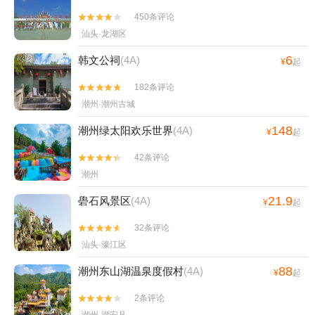
450条评论


汕头·龙湖区
6
韩文公祠
(4A)
¥
起
182条评论


潮州·潮州古城
148
潮州绿太阳欢乐世界
(4A)
¥
起
42条评论


潮州
21.9
礐石风景区
(4A)
¥
起
32条评论


汕头·濠江区
88
潮州东山湖温泉度假村
(4A)
¥
起
2条评论

