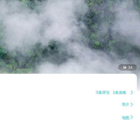

34
5条评论
1条攻略

简介


地图