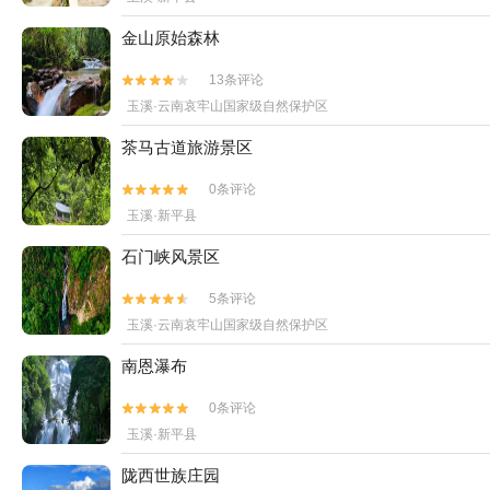
金山原始森林
13条评论


玉溪·云南哀牢山国家级自然保护区
茶马古道旅游景区
0条评论


玉溪·新平县
石门峡风景区
5条评论


玉溪·云南哀牢山国家级自然保护区
南恩瀑布
0条评论


玉溪·新平县
陇西世族庄园