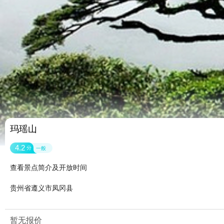
玛瑶山
4.2
分
一般
查看景点简介及开放时间
贵州省遵义市凤冈县
暂无报价