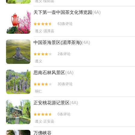
遵义·绥阳县
天下第一壶中国茶文化博览园
(4A)
63条评论


遵义·湄潭县
中国茶海景区(湄潭茶海)
(4A)
2条评论


遵义
思南石林风景区
(4A)
30条评论


铜仁
正安桃花源记景区
(4A)
0条评论


遵义·正安县
万佛峡谷