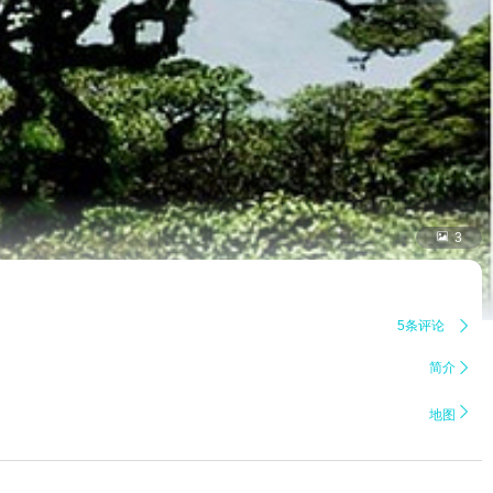

3
5条评论

简介


地图