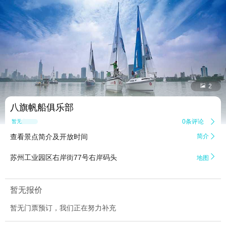


2
八旗帆船俱乐部
0条评论

暂无点评
查看景点简介及开放时间
简介


苏州工业园区右岸街77号右岸码头
地图
暂无报价
暂无门票预订，我们正在努力补充