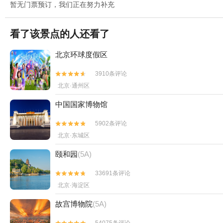
暂无门票预订，我们正在努力补充
看了该景点的人还看了
北京环球度假区
3910条评论


北京·通州区
中国国家博物馆
5902条评论


北京·东城区
颐和园
(5A)
33691条评论


北京·海淀区
故宫博物院
(5A)