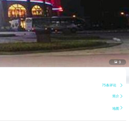

9
75条评论

简介


地图