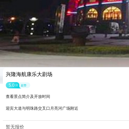
兴隆海航康乐大剧场
5.0
分
超赞
查看景点简介及开放时间
迎宾大道与明珠路交叉口月亮河广场附近
暂无报价