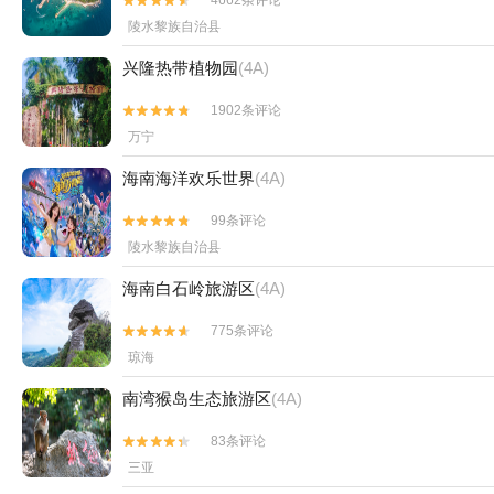
4662条评论


陵水黎族自治县
兴隆热带植物园
(4A)
1902条评论


万宁
海南海洋欢乐世界
(4A)
99条评论


陵水黎族自治县
海南白石岭旅游区
(4A)
775条评论


琼海
南湾猴岛生态旅游区
(4A)
83条评论


三亚