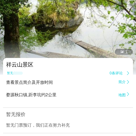


1
祥云山景区
0条评论

暂无点评
查看景点简介及开放时间
简介


婺源秋口镇,距李坑约2公里
地图
暂无报价
暂无门票预订，我们正在努力补充