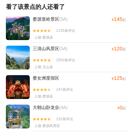
看了该景点的人还看了
145
婺源篁岭景区
(5A)
¥
起
2135条评论


上饶·婺源县
120
三清山风景区
(5A)
¥
起
2550条评论


上饶·玉山县
125
婺女洲度假区
¥
起
247条评论


上饶·婺源县
0
大鄣山卧龙谷
(4A)
¥
起
232条评论


上饶·婺源风景区