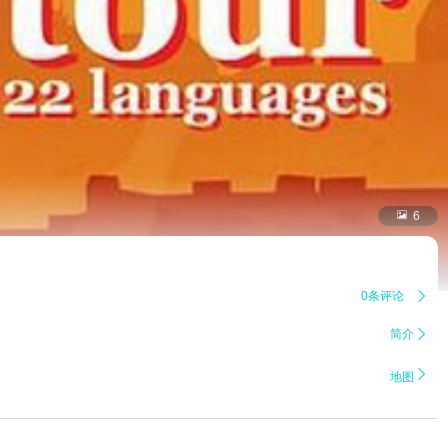

6
0条评论

简介


地图