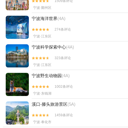
1509条评论


宁波·鄞州区
宁波海洋世界
(4A)
274条评论


宁波·江东区
宁波科学探索中心
(4A)
323条评论


宁波·江东区
宁波野生动物园
(4A)
1002条评论


宁波·东钱湖
溪口-滕头旅游景区
(5A)
1459条评论


宁波·奉化市