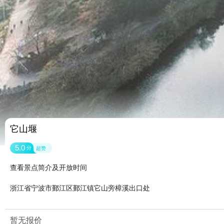
它山堰
5.0
分
超赞
查看景点简介及开放时间
浙江省宁波市鄞江区鄞江镇它山旁樟溪出口处
暂无报价