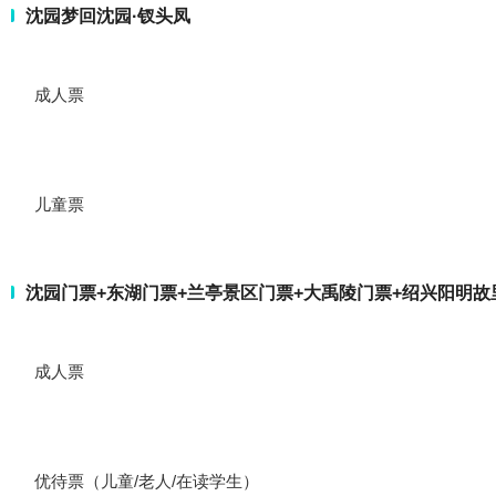
沈园梦回沈园·钗头凤
成人票
儿童票
沈园门票+东湖门票+兰亭景区门票+大禹陵门票+绍兴阳明故
成人票
优待票（儿童/老人/在读学生）