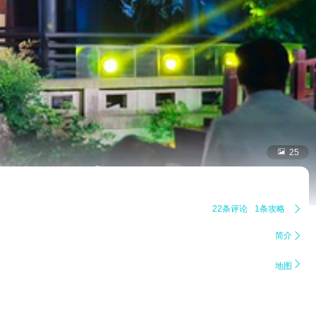

25
22条评论
1条攻略

简介


地图