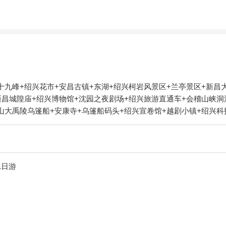
十九峰+绍兴花市+安昌古镇+东湖+绍兴柯岩风景区+兰亭景区+新昌
新昌城隍庙+绍兴博物馆+沈园之夜剧场+绍兴旅游直通车+会稽山峡
山大禹陵乌篷船+安康寺+乌篷船码头+绍兴宣卷馆+越剧小镇+绍兴科
1日游