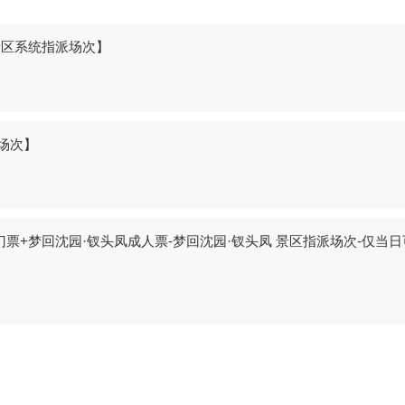
景区系统指派场次】
场次】
票+梦回沈园·钗头凤成人票-梦回沈园·钗头凤 景区指派场次-仅当