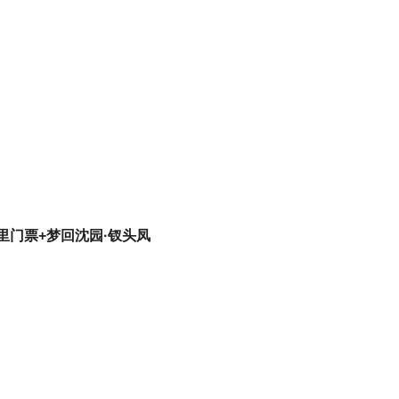
里门票+梦回沈园·钗头凤