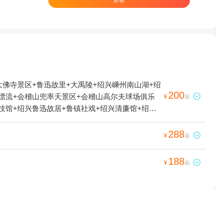
大佛寺景区+鲁迅故里+大禹陵+绍兴嵊州南山湖+绍
200
洞漂流+会稽山兜率天景区+会稽山高尔夫球场俱乐

¥
起
技馆+绍兴鲁迅故居+鲁镇社戏+绍兴清廉馆+绍兴
288

¥
起
188

¥
起