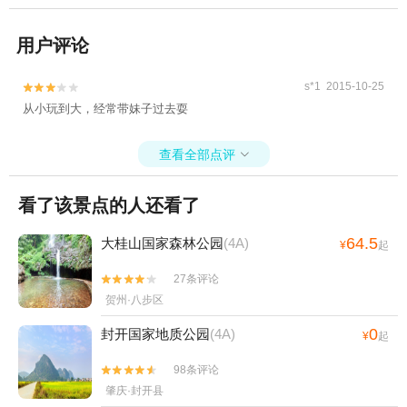
用户评论
s*1 2015-10-25


从小玩到大，经常带妹子过去耍
查看全部点评

看了该景点的人还看了
64.5
大桂山国家森林公园
(4A)
¥
起
27条评论


贺州·八步区
0
封开国家地质公园
(4A)
¥
起
98条评论


肇庆·封开县