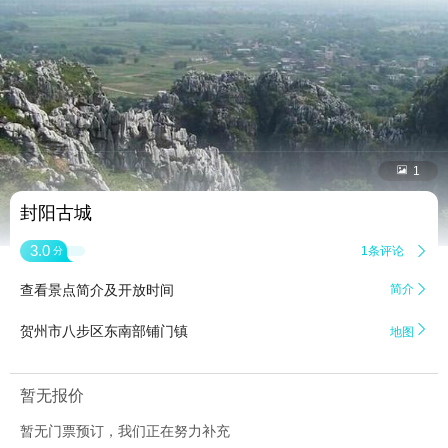


1
封阳古城
3.0
1条评论

分
查看景点简介及开放时间
简介


贺州市八步区东南部铺门镇
地图
暂无报价
暂无门票预订，我们正在努力补充