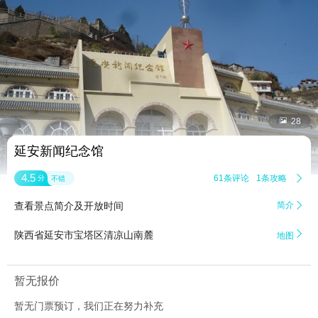


28
延安新闻纪念馆
4.5
61条评论
1条攻略

分
不错
查看景点简介及开放时间
简介


陕西省延安市宝塔区清凉山南麓
地图
暂无报价
暂无门票预订，我们正在努力补充