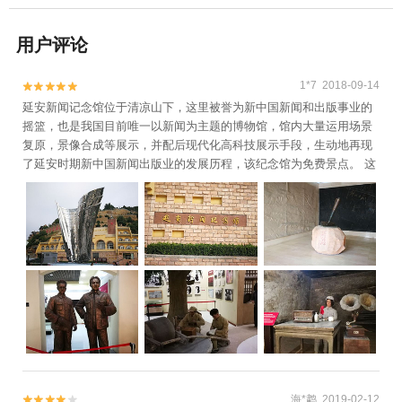
用户评论
1*7 2018-09-14


延安新闻记念馆位于清凉山下，这里被誉为新中国新闻和出版事业的
摇篮，也是我国目前唯一以新闻为主题的博物馆，馆内大量运用场景
复原，景像合成等展示，并配后现代化高科技展示手段，生动地再现
了延安时期新中国新闻出版业的发展历程，该纪念馆为免费景点。 这
海*鹔 2019-02-12

