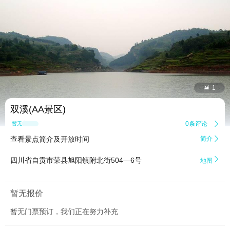


1
双溪(AA景区)
0条评论

暂无点评
查看景点简介及开放时间
简介


四川省自贡市荣县旭阳镇附北街504—6号
地图
暂无报价
暂无门票预订，我们正在努力补充