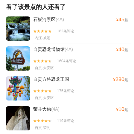
看了该景点的人还看了
45
石板河景区
(4A)
¥
起
182条评论


内江·威远
40
自贡恐龙博物馆
(4A)
¥
起
1604条评论


自贡·大安区
280
自贡方特恐龙王国
¥
起
175条评论


自贡·大安区
10
荣县大佛
(4A)
¥
起
119条评论


自贡·荣县