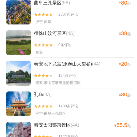
80
曲阜三孔景区
(5A)
¥
起
2387条评论


济宁·曲阜
38
徂徕山汶河景区
(4A)
¥
起
0条评论


泰安
20
泰安地下龙宫(原泰山大裂谷)
(4A)
¥
起
124条评论


泰安·泰山宝泰隆旅游度假区
80
孔庙
(4A)
¥
起
1439条评论


济宁·曲阜三孔景区
55.5
泰安太阳部落景区
(4A)
¥
起
1122条评论

