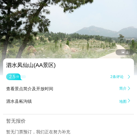


2
泗水凤仙山(AA景区)
2.5
2条评论

分
查看景点简介及开放时间
简介


泗水县柘沟镇
地图
暂无报价
暂无门票预订，我们正在努力补充