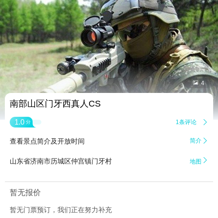


4
南部山区门牙西真人CS
1.0
1条评论

分
查看景点简介及开放时间
简介


山东省济南市历城区仲宫镇门牙村
地图
暂无报价
暂无门票预订，我们正在努力补充