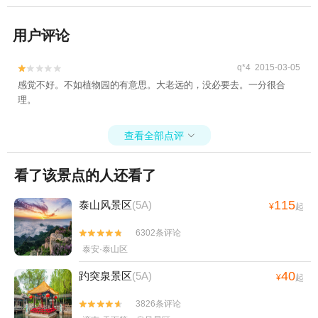
用户评论
q*4 2015-03-05


感觉不好。不如植物园的有意思。大老远的，没必要去。一分很合
理。
查看全部点评

看了该景点的人还看了
115
泰山风景区
(5A)
¥
起
6302条评论


泰安·泰山区
40
趵突泉景区
(5A)
¥
起
3826条评论

