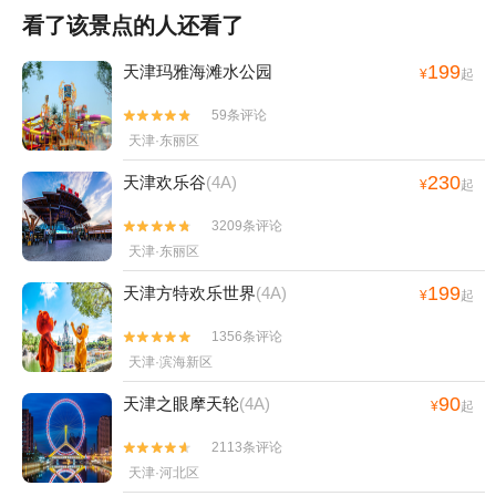
看了该景点的人还看了
199
天津玛雅海滩水公园
¥
起
59条评论


天津·东丽区
230
天津欢乐谷
(4A)
¥
起
3209条评论


天津·东丽区
199
天津方特欢乐世界
(4A)
¥
起
1356条评论


天津·滨海新区
90
天津之眼摩天轮
(4A)
¥
起
2113条评论


天津·河北区