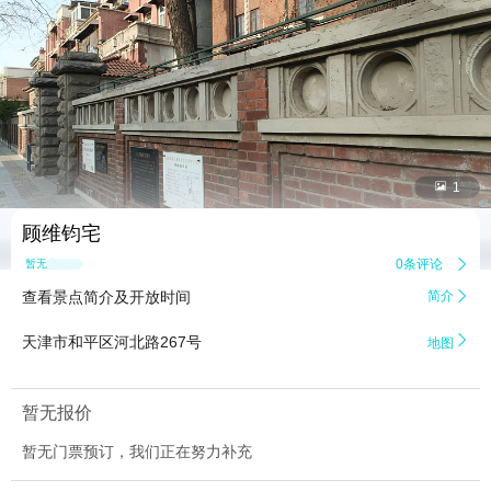


1
顾维钧宅
0条评论

暂无点评
查看景点简介及开放时间
简介


天津市和平区河北路267号
地图
暂无报价
暂无门票预订，我们正在努力补充