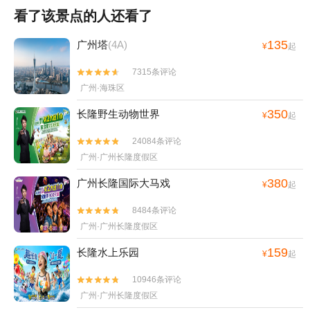
看了该景点的人还看了
135
广州塔
(4A)
¥
起
7315条评论


广州·海珠区
350
长隆野生动物世界
¥
起
24084条评论


广州·广州长隆度假区
380
广州长隆国际大马戏
¥
起
8484条评论


广州·广州长隆度假区
159
长隆水上乐园
¥
起
10946条评论


广州·广州长隆度假区