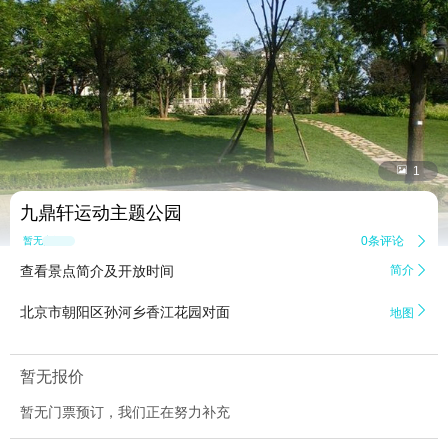


1
九鼎轩运动主题公园
0条评论

暂无点评
查看景点简介及开放时间
简介


北京市朝阳区孙河乡香江花园对面
地图
暂无报价
暂无门票预订，我们正在努力补充