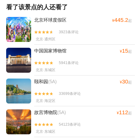
看了该景点的人还看了
445.2
北京环球度假区
¥
起
3923条评论


北京·通州区
15
中国国家博物馆
¥
起
5941条评论


北京·东城区
30
颐和园
(5A)
¥
起
33699条评论


北京·海淀区
112
故宫博物院
(5A)
¥
起
54123条评论


北京·东城区