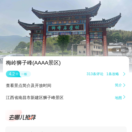


41
梅岭狮子峰(AAAA景区)
4.2
313条评论
1条攻略

分
一般
查看景点简介及开放时间
简介


江西省南昌市新建区狮子峰景区
地图