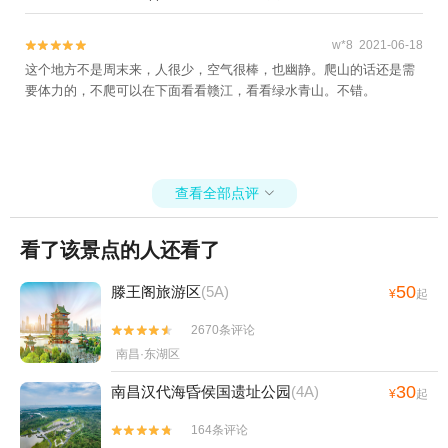
w*8 2021-06-18


这个地方不是周末来，人很少，空气很棒，也幽静。爬山的话还是需
要体力的，不爬可以在下面看看赣江，看看绿水青山。不错。
查看全部点评

看了该景点的人还看了
50
滕王阁旅游区
(5A)
¥
起
2670条评论


南昌·东湖区
30
南昌汉代海昏侯国遗址公园
(4A)
¥
起
164条评论

