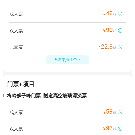
46
成人票

¥
起
90
双人票

¥
起
22.8
儿童票

¥
起
查看剩余1个

门票+项目
梅岭狮子峰门票+隧道高空玻璃漂流票
59
成人票

¥
起
97
双人票

¥
起