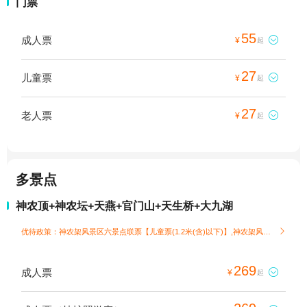
门票
55
成人票

¥
起
27
儿童票

¥
起
27
老人票

¥
起
多景点
神农顶+神农坛+天燕+官门山+天生桥+大九湖
优待政策：神农架风景区六景点联票【儿童票(1.2米(含)以下)】,神农架风景区六景点联票【老人票(70周岁(含)以上)】

269
成人票

¥
起