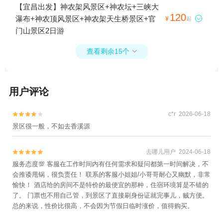
【宜昌出发】神农架风景区+神农坛+三峡大
120
瀑布+神农顶风景区+神农架天生桥景区+官

¥
起
门山景区2日游
查看剩余15个

用户评论
c*r 2026-06-18


景区很一般，不如去香溪源
去哪儿用户 2024-06-18


服务态度💯 客服在工作时间内有任何需求和疑问都第一时间解决，不
会推诿甩锅，很负责任！ 联系的客服小姐姐/小哥哥耐心又幽默，非常
愉快！ 酒店给的房间不是特价的最便宜的那种，住宿环境算是不错的
了。 门票也不用自己管，到景区了直接刷身份证就完事儿，贼方便。
总的来说，性价比很高，不会因为节假日临时涨价，值得购买。