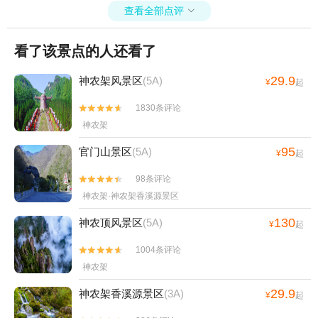
查看全部点评

看了该景点的人还看了
29.9
神农架风景区
(5A)
¥
起
1830条评论


神农架
95
官门山景区
(5A)
¥
起
98条评论


神农架·神农架香溪源景区
130
神农顶风景区
(5A)
¥
起
1004条评论


神农架
29.9
神农架香溪源景区
(3A)
¥
起