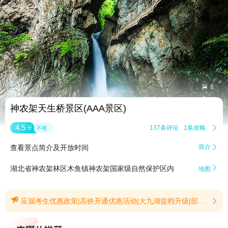


8
神农架天生桥景区(AAA景区)
4.5
137条评论
1条攻略

分
不错
查看景点简介及开放时间
简介


湖北省神农架林区木鱼镇神农架国家级自然保护区内
地图

应届考生优惠政策|高铁开通优惠活动|大九湖提档升级|部分设施购票须知|大九湖惠民活动【应届考生优惠政策】为提振暑期旅游市场、回馈广大考生，现面向2026年全国应届考生推出景区门票专项优惠，将普通中高考考生及单招、艺考、保送等各类特殊招生考试应届考生纳入优惠范围，具体内容如下：2026年6月5日 —8月31日，符合条件的应届考生本人持对应考试准考证及身份证原件，可免神农架神农顶、大九湖、神农坛、天生桥、官门山、天燕六大景区首道大门票，优惠手续在上述各景区售票窗口现场办理。(提示有效期2026/6/2至2026/8/31)【高铁开通优惠活动】即日起至2026年12月31日，身份证号段以61开头的陕西籍游客、以62开头的甘肃籍游客，凡乘坐西十高铁在陕西境内乘车并抵达十堰东、武当山西、襄阳东、神农架、兴山站点的，凭本人高铁车票及有效身份证件，可享受景区全价联票五折优惠；半价联票不再重复享受此优惠。(提示有效期2026/6/5至2026/12/31)【大九湖提档升级】1.大九湖游玩路线A线(S282)湿地馆一1号湖小微湿地一2号湖观景平台一3号湖观景平台。B线一(G347)鹿苑一狮子包服务区一枯木逢春。其他区域因提档升级临时封闭管控。注：游玩A线结束后需原路返回至隧道前的三岔路口，再前往B线（G347）。换乘请联系0719一3475999;或者拨打15342955123聂总;13733561133杨总。2.大九湖鹿苑分为免费观赏区与自费体验区:观赏已含在门票内;体验为自愿自费项目，收费标准为10元/人次。(提示有效期2026/7/6至2026/8/31)【部分设施购票须知】1.联票5日有效，游客主观原因放弃游览部分景区的，不可部分退。2.大九湖鹿苑可近距离观赏梅花鹿，如需喂食，需现场购买饲料，10元/包。3.大龙潭、小龙潭及神农谷谷底属自然保护区核心区，不在神农顶景区所辖各景点游览范围内，依据《中华人民共和国自然保护区条例》第十六条、第二十六条，核心保护区禁止人为活动，严禁进入。请勿前往，感谢配合。4.官门山景区科考馆、书画馆、地貌厅、历程馆提档升级，暂停开放，大熊猫馆禁止携带宠物、禁止使用无人机、禁止投食。5.受阴雨天气影响，高海拔区域极易有雾，为防止出现安全事故，部分景点、游道会临时关闭，可能会影响您的旅途体验，请您慎重购票，一旦验票入园不予退款。(提示有效期2026/6/5至2026/12/31)【大九湖惠民活动】大九湖景区2026年8月5日-9月18日开展避暑惠民活动，详情请咨询0719-3473511。活动图片详情点击了解：https://dimg04.c-去哪儿.com/images/1p41212000teedv6dA21C.jpg(提示有效期2026/8/5至2026/9/18)
