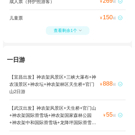
269
成人票（持护照游客）

¥
起
150
儿童票

¥
起
查看剩余1个

一日游
【宜昌出发】神农架风景区+三峡大瀑布+神
888
农顶景区+神农坛+神农架林区天生桥+官门

¥
起
山2日游
【武汉出发】神农架风景区+天生桥+官门山
55
+神农架国际滑雪场+神农架国家森林公园

¥
起
+神农架中和国际滑雪场+龙降坪国际滑雪场
+双泉寨温泉2日游