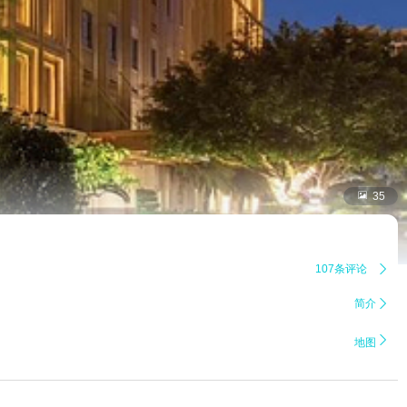

35
107条评论

简介


地图