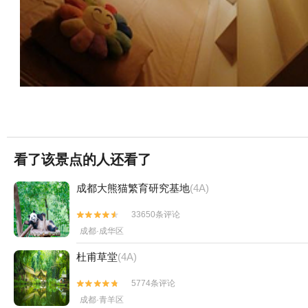
看了该景点的人还看了
成都大熊猫繁育研究基地
(4A)
33650条评论


成都·成华区
杜甫草堂
(4A)
5774条评论


成都·青羊区