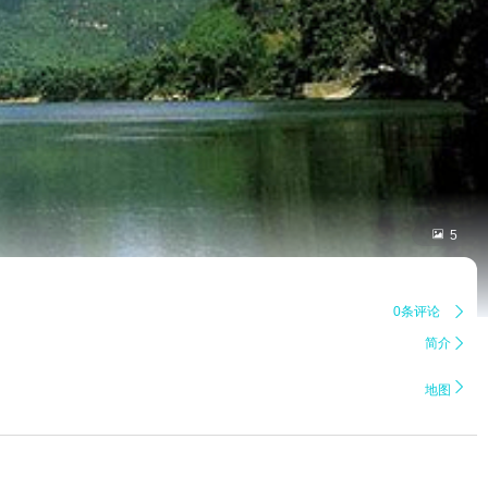

5
0条评论

简介


地图