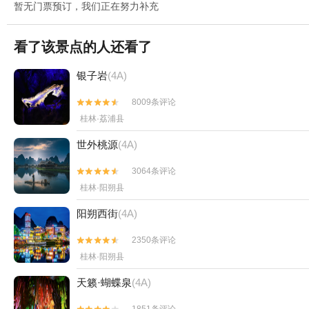
暂无门票预订，我们正在努力补充
看了该景点的人还看了
银子岩
(4A)
8009条评论


桂林·荔浦县
世外桃源
(4A)
3064条评论


桂林·阳朔县
阳朔西街
(4A)
2350条评论


桂林·阳朔县
天籁·蝴蝶泉
(4A)