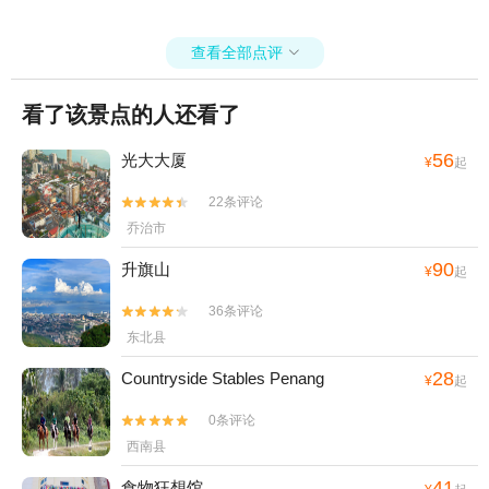
查看全部点评

看了该景点的人还看了
56
光大大厦
¥
起
22条评论


乔治市
90
升旗山
¥
起
36条评论


东北县
28
Countryside Stables Penang
¥
起
0条评论


西南县
41
食物狂想馆