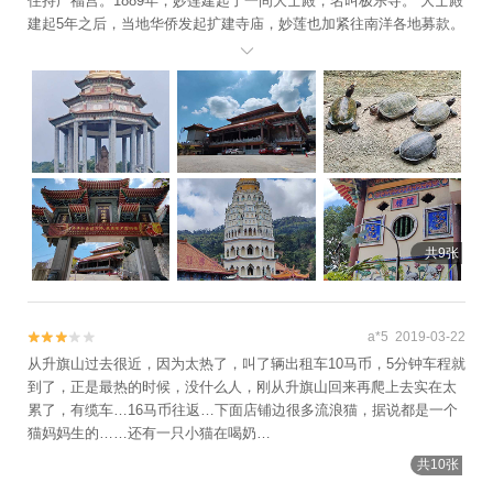
住持广福宫。1889年，妙莲建起了一间大士殿，名叫极乐寺。 大士殿
建起5年之后，当地华侨发起扩建寺庙，妙莲也加紧往南洋各地募款。
经过多年努力，建起了天王殿、大雄宝殿、法堂、藏经楼、香积橱、

钟楼、鼓楼、放生池以及花坞等，蔚为壮观。如今依山就势，气派非
凡的极乐寺，已占地12公顷。 寺的左后山丘平台上矗立着一座高30米
左右的万佛塔。塔分7层，它的设计融汇了中、泰、缅三种不同的建筑
风格。距塔不远的一个小山头上雕建了一座大型观音像，像高10余
米，身姿优美。 大士殿侧有放生池，池分上下二级，上为鱼池，下为
龟池。龟池里的龟，身形巨大，密密麻麻，有好几百只，引无数游客
前来观赏投喂。
共9张
a*5 2019-03-22


从升旗山过去很近，因为太热了，叫了辆出租车10马币，5分钟车程就
到了，正是最热的时候，没什么人，刚从升旗山回来再爬上去实在太
累了，有缆车…16马币往返…下面店铺边很多流浪猫，据说都是一个
猫妈妈生的……还有一只小猫在喝奶…
共10张