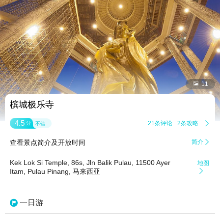


11
槟城极乐寺
4.5
21条评论
2条攻略

分
不错
查看景点简介及开放时间
简介

Kek Lok Si Temple, 86s, Jln Balik Pulau, 11500 Ayer
地图
Itam, Pulau Pinang, 马来西亚

一日游