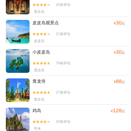
24条评论


普吉岛
30
皮皮岛观景点
¥
起
21条评论


皮皮岛
30
小皮皮岛
¥
起
79条评论


普吉岛
88
查龙寺
¥
起
27条评论


普吉岛
128
鸡岛
¥
起
20条评论


甲米