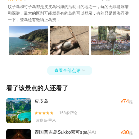
蚊子岛和竹子岛都是皮皮岛出海的活动目的地之一，玩的无非是浮潜
和深潜，最大的区别可能就是有的岛屿可以登录，有的只是近海浮潜
一下，登岛还有缴纳上岛费，
查看全部点评

看了该景点的人还看了
74
皮皮岛
¥
起
158条评论


皮皮岛·甲米
30
泰国普吉岛Sukko素可spa
(4A)
¥
起