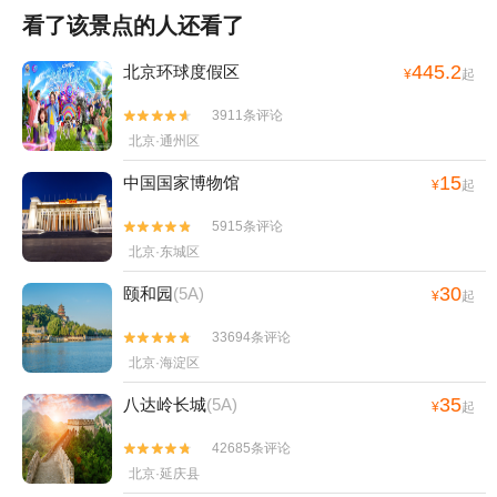
看了该景点的人还看了
445.2
北京环球度假区
¥
起
3911条评论


北京·通州区
15
中国国家博物馆
¥
起
5915条评论


北京·东城区
30
颐和园
(5A)
¥
起
33694条评论


北京·海淀区
35
八达岭长城
(5A)
¥
起
42685条评论


北京·延庆县