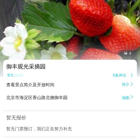


4
御丰观光采摘园
0条评论

暂无点评
查看景点简介及开放时间
简介


北京市海淀区香山路北侧御丰园
地图
暂无报价
暂无门票预订，我们正在努力补充