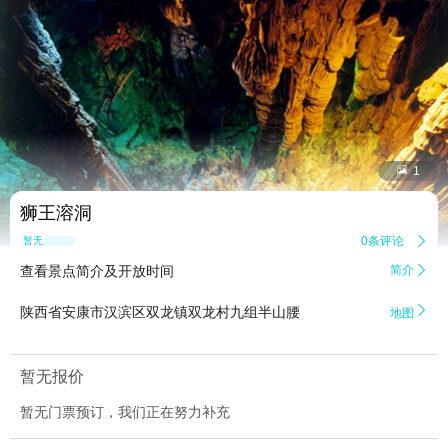


1
狮王溶洞
0条评论

暂无点评
查看景点简介及开放时间
简介


陕西省安康市汉滨区双龙镇双龙村九组半山腰
地图
暂无报价
暂无门票预订，我们正在努力补充