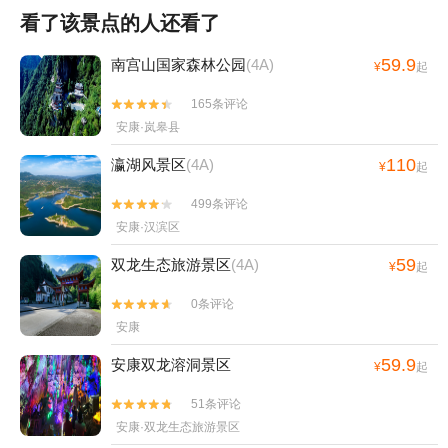
看了该景点的人还看了
59.9
南宫山国家森林公园
(4A)
¥
起
165条评论


安康·岚皋县
110
瀛湖风景区
(4A)
¥
起
499条评论


安康·汉滨区
59
双龙生态旅游景区
(4A)
¥
起
0条评论


安康
59.9
安康双龙溶洞景区
¥
起
51条评论


安康·双龙生态旅游景区