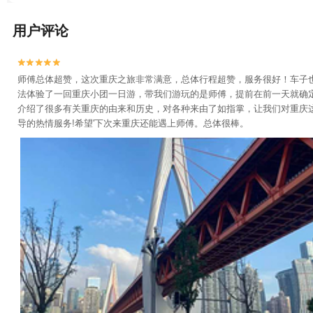
用户评论


师傅总体超赞，这次重庆之旅非常满意，总体行程超赞，服务很好！车子
法体验了一回重庆小团一日游，带我们游玩的是师傅，提前在前一天就确
介绍了很多有关重庆的由来和历史，对各种来由了如指掌，让我们对重庆
导的热情服务!希望'下次来重庆还能遇上师傅。总体很棒。