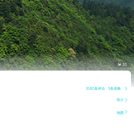

55
3182条评论
3条攻略

简介


地图