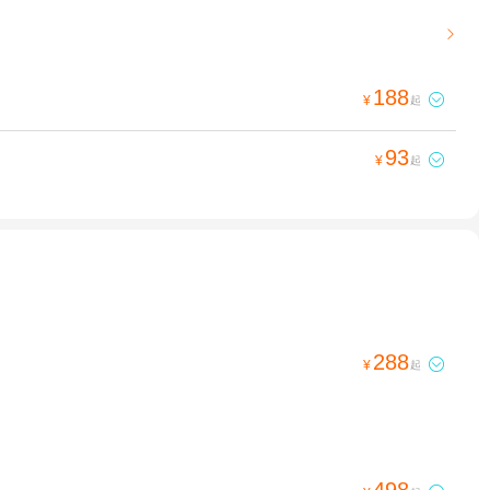

188

¥
起
93

¥
起
288

¥
起
498