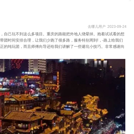
去哪儿用户 2023-09-24
，自己玩不到这么多项目。重庆的路能把外地人绕晕掉。抱着试试看的想
带团时间安排合理，让我们少跑了很多路，服务特别周到!，-路上给我们
正的纯玩团，而且师傅向导还给我们讲解了一些避坑小技巧。非常感谢向