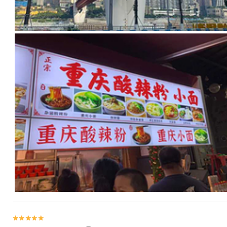

