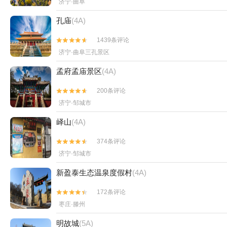
济宁·曲阜
孔庙
(4A)
1439条评论


济宁·曲阜三孔景区
孟府孟庙景区
(4A)
200条评论


济宁·邹城市
峄山
(4A)
374条评论


济宁·邹城市
新盈泰生态温泉度假村
(4A)
172条评论


枣庄·滕州
明故城
(5A)