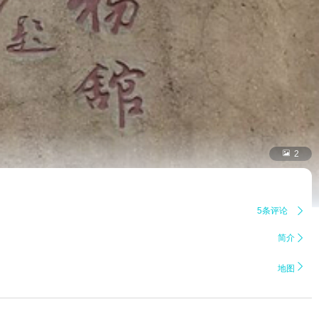

2
5条评论

简介


地图