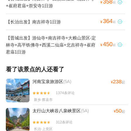
358

¥
起
+崔府君庙+崇安寺1日游
364
【长治出发】南吉祥寺1日游

¥
起
【晋城出发】游仙寺+南吉祥寺+大粮山景区-定
450
林寺+高平铁佛寺+西溪二仙庙+北吉祥寺+崔府

¥
起
君庙1日游
看了该景点的人还看了
238
河南宝泉旅游区
(5A)
¥
起
1374条评论


新乡·辉县市
50
太行山大峡谷八泉峡景区
(5A)
¥
起
312条评论


长治·上党区