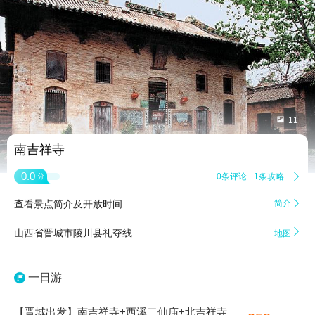


11
南吉祥寺
0.0
0条评论
1条攻略

分
查看景点简介及开放时间
简介


山西省晋城市陵川县礼夺线
地图
一日游
【晋城出发】南吉祥寺+西溪二仙庙+北吉祥寺