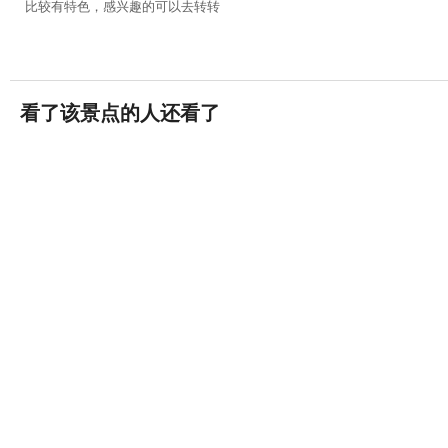
比较有特色，感兴趣的可以去转转
看了该景点的人还看了
香港迪士尼乐园
18868条评论


香港·离岛
深圳欢乐谷
(5A)
5597条评论


深圳·南山区
深圳世界之窗
8535条评论


深圳·深圳华侨城旅游度假区