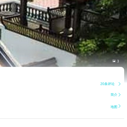

3
20条评论

简介


地图