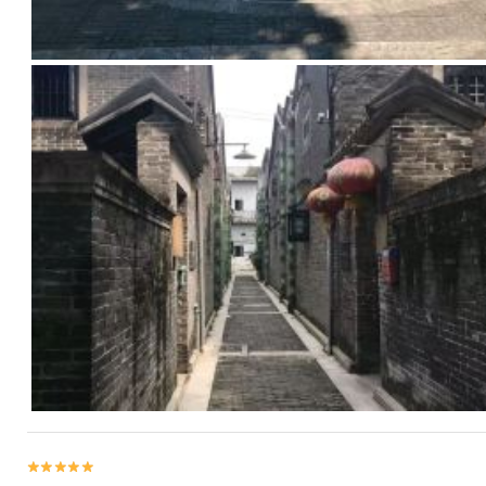

