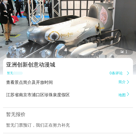


1
亚洲创新创意动漫城
0条评论

暂无点评
查看景点简介及开放时间
简介


江苏省南京市浦口区珍珠泉度假区
地图
暂无报价
暂无门票预订，我们正在努力补充