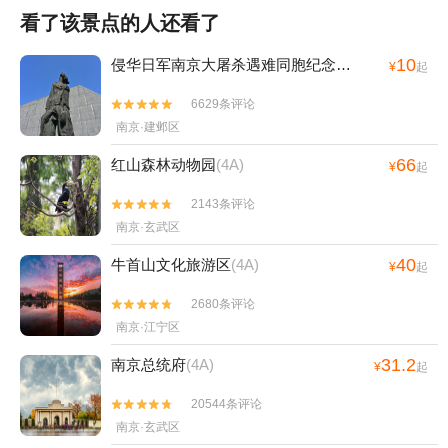
看了该景点的人还看了
10
侵华日军南京大屠杀遇难同胞纪念馆
(4A)
¥
起
6629条评论


南京·建邺区
66
红山森林动物园
(4A)
¥
起
2143条评论


南京·玄武区
40
牛首山文化旅游区
(4A)
¥
起
2680条评论


南京·江宁区
31.2
南京总统府
(4A)
¥
起
20544条评论


南京·玄武区