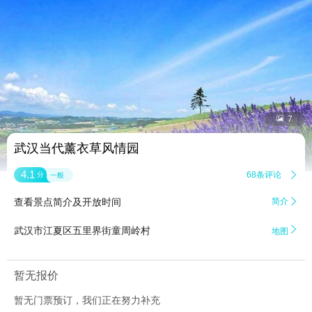


7
武汉当代薰衣草风情园
4.1
68条评论

分
一般
查看景点简介及开放时间
简介


武汉市江夏区五里界街童周岭村
地图
暂无报价
暂无门票预订，我们正在努力补充