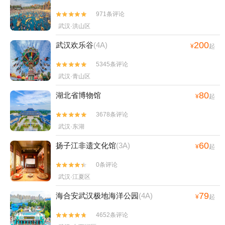
971条评论


武汉·洪山区
200
武汉欢乐谷
(4A)
¥
起
5345条评论


武汉·青山区
80
湖北省博物馆
¥
起
3678条评论


武汉·东湖
60
扬子江非遗文化馆
(3A)
¥
起
0条评论


武汉·江夏区
79
海合安武汉极地海洋公园
(4A)
¥
起
4652条评论

