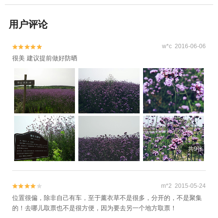
用户评论
w*c 2016-06-06


很美 建议提前做好防晒
共9张
m*2 2015-05-24


位置很偏，除非自己有车，至于薰衣草不是很多，分开的，不是聚集
的！去哪儿取票也不是很方便，因为要去另一个地方取票！