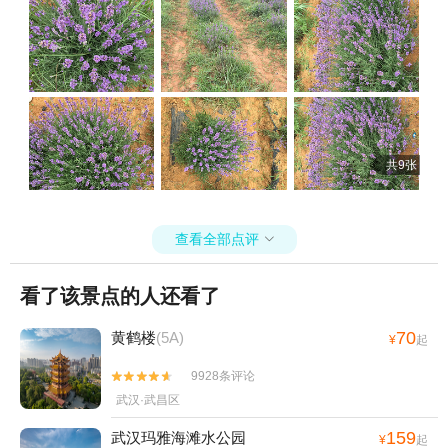
共9张
查看全部点评

看了该景点的人还看了
70
黄鹤楼
(5A)
¥
起
9928条评论


武汉·武昌区
159
武汉玛雅海滩水公园
¥
起