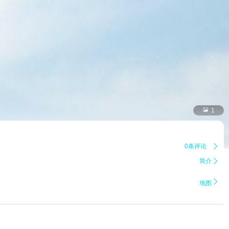

1
0条评论

简介


地图