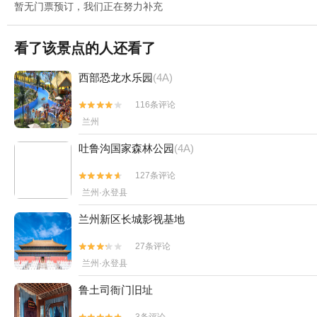
暂无门票预订，我们正在努力补充
看了该景点的人还看了
西部恐龙水乐园
(4A)
116条评论


兰州
吐鲁沟国家森林公园
(4A)
127条评论


兰州·永登县
兰州新区长城影视基地
27条评论


兰州·永登县
鲁土司衙门旧址