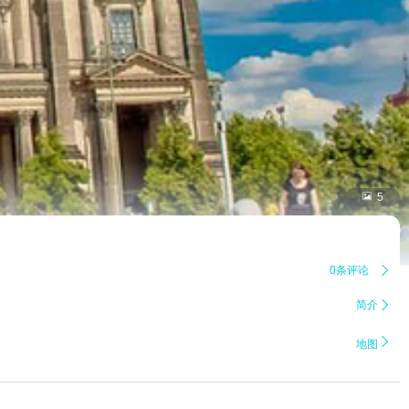

5
0条评论

简介


地图