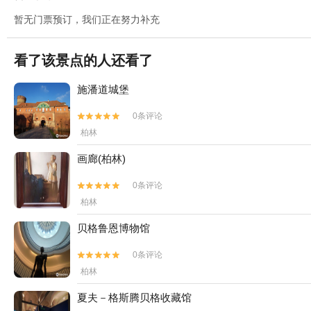
暂无门票预订，我们正在努力补充
看了该景点的人还看了
施潘道城堡
0条评论


柏林
画廊(柏林)
0条评论


柏林
贝格鲁恩博物馆
0条评论


柏林
夏夫－格斯腾贝格收藏馆