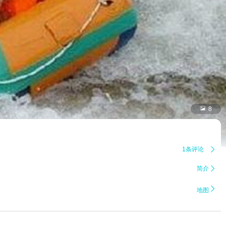

8
1条评论

简介


地图