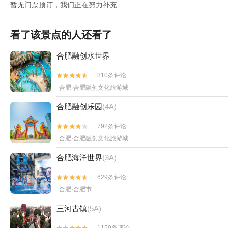
暂无门票预订，我们正在努力补充
看了该景点的人还看了
合肥融创水世界
810条评论


合肥·合肥融创文化旅游城
合肥融创乐园
(4A)
792条评论


合肥·合肥融创文化旅游城
合肥海洋世界
(3A)
629条评论


合肥·合肥市
三河古镇
(5A)