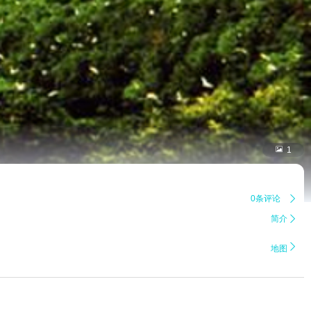

1
0条评论

简介


地图